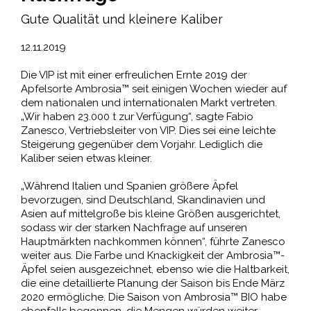
Gute Qualität und kleinere Kaliber
12.11.2019
Die VIP ist mit einer erfreulichen Ernte 2019 der
Apfelsorte Ambrosia™ seit einigen Wochen wieder auf
dem nationalen und internationalen Markt vertreten.
„Wir haben 23.000 t zur Verfügung“, sagte Fabio
Zanesco, Vertriebsleiter von VIP. Dies sei eine leichte
Steigerung gegenüber dem Vorjahr. Lediglich die
Kaliber seien etwas kleiner.
„Während Italien und Spanien größere Äpfel
bevorzugen, sind Deutschland, Skandinavien und
Asien auf mittelgroße bis kleine Größen ausgerichtet,
sodass wir der starken Nachfrage auf unseren
Hauptmärkten nachkommen können“, führte Zanesco
weiter aus. Die Farbe und Knackigkeit der Ambrosia™-
Äpfel seien ausgezeichnet, ebenso wie die Haltbarkeit,
die eine detaillierte Planung der Saison bis Ende März
2020 ermögliche. Die Saison von Ambrosia™ BIO habe
ebenfalls begonnen, die Mengen würden weiter