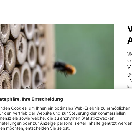
W
A
Wi
sc
Vi
g
In
le
O
Le
Da
ge
na
e