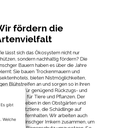
ir fördern die
rtenvielfalt
e lässt sich das Ökosystem nicht nur
hützen, sondern nachhaltig fördern? Die
nschger Bauern haben es über die Jahre
elernt: Sie bauen Trockenmauern und
sektenhotels, bieten Nistmöglichkeiten,
gen Blühstreifen an und sorgen so in ihren
bstanlagen für genügend Rückzugs- und
bensräume für Tiere und Pflanzen. Der
nk: reges Leben in den Obstgärten und
nügend Nutztiere, die Schädlinge auf
türliche Art fernhalten. Wir arbeiten auch
ng mit den Vinschger Imkern zusammen, um