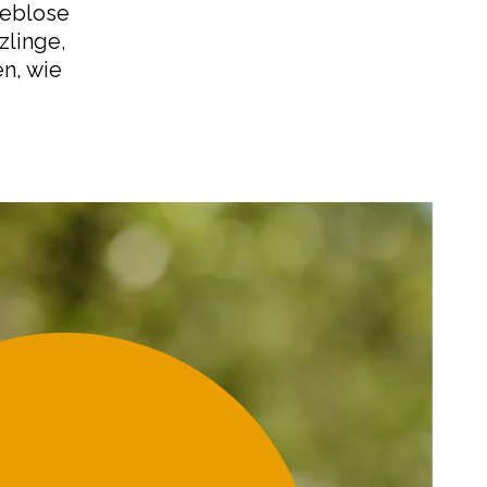
leblose
zlinge,
n, wie