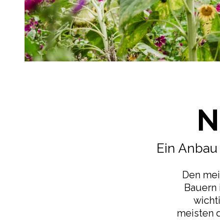
N
Ein Anbau 
Den meis
Bauern i
wicht
meisten d