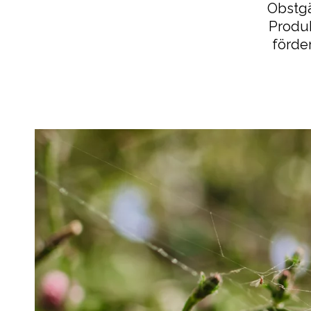
Obstgä
Produk
förde