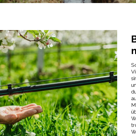
Sc
V
s
um
d
a
M
ü
W
tr
Wa