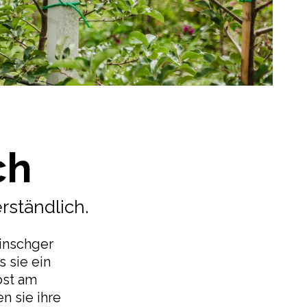
ch
rständlich.
Vinschger
s sie ein
bst am
n sie ihre