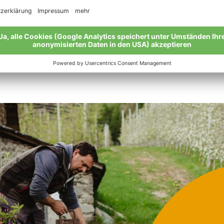
P
ha
b
er
A