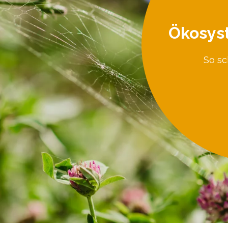
Ökosys
So sc