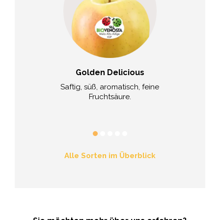
ssabel®
Golden Delicious
Minneiska
leisch 100%
Saftig, süß, aromatisch, feine
Saftig und sü
er, mit Beeren-
Fruchtsäure.
und fruc
a.
Alle Sorten im Überblick