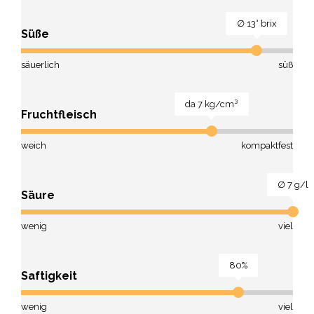
∅ 13° brix
Süße
säuerlich
süß
da 7 kg/cm³
Fruchtfleisch
weich
kompaktfest
∅ 7 g/l
Säure
wenig
viel
80%
Saftigkeit
wenig
viel