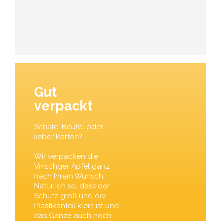
Gut
verpackt
Schale, Beutel oder
lieber Karton?
Wir verpacken die
Vinschger Äpfel ganz
nach Ihrem Wunsch.
Natürlich so, dass der
Schutz groß und der
Plastikanteil klein ist und
das Ganze auch noch