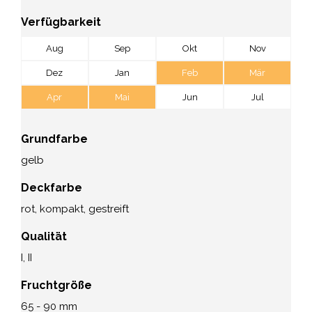
Verfügbarkeit
Aug
Sep
Okt
Nov
Dez
Jan
Feb
Mär
Apr
Mai
Jun
Jul
Grundfarbe
gelb
Deckfarbe
rot, kompakt, gestreift
Qualität
I, II
Fruchtgröße
65 - 90 mm