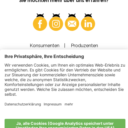
Sie möchten mehr über uns erfahren?
Konsumenten
Produzenten
©
2026
VI.P Gen. landw. Gesellschaft
MwSt-Nr. • IT00725570212
Elektronische Rechnung - Empfängercode • A4RZ960
Impressum
•
Cookie-Einstellungen
•
Datenschutz
•
Barrierefreiheitserklärung
•
Sitemap
produced by