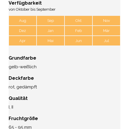
Verfügbarkeit
von Oktober bis September
Aug
Sep
Okt
Nov
Dez
Jan
Feb
Mär
Apr
Mai
Jun
Jul
Grundfarbe
gelb-weißlich
Deckfarbe
rot, gedämpft
Qualität
I, II
Fruchtgröße
65 - 95 mm