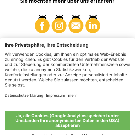
Sie möchten mehr über uns erfahren?
Konsumenten
Produzenten
©
2026
VI.P Gen. landw. Gesellschaft
MwSt-Nr. • IT00725570212
Elektronische Rechnung - Empfängercode • A4RZ960
Impressum
•
Cookie-Einstellungen
•
Datenschutz
•
Barrierefreiheitserklärung
•
Sitemap
produced by