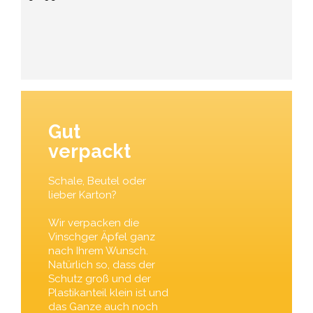
Gut
verpackt
Schale, Beutel oder
lieber Karton?
Wir verpacken die
Vinschger Äpfel ganz
nach Ihrem Wunsch.
Natürlich so, dass der
Schutz groß und der
Plastikanteil klein ist und
das Ganze auch noch