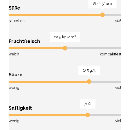
∅ 12,5° brix
Süße
säuerlich
süß
da 5 kg/cm³
Fruchtfleisch
weich
kompaktfest
∅ 5 g/l
Säure
wenig
viel
70%
Saftigkeit
wenig
viel