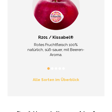
SweeTango™
R201 / Kissabel®
Jo
it tropischen
Rotes Fruchtfleisch 100%
Aromatisch
en Noten.
natürlich, süß-sauer, mit Beeren-
Zucker-Säu
Aroma.
Alle Sorten im Überblick