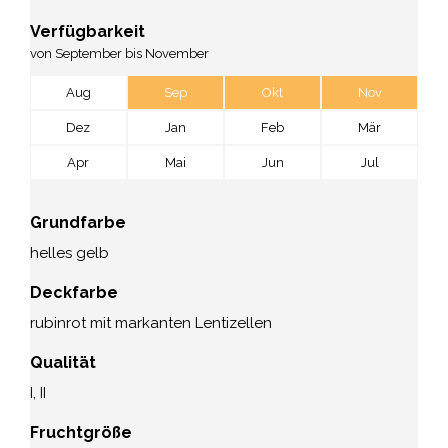
Verfügbarkeit
von September bis November
Aug
Sep
Okt
Nov
Dez
Jan
Feb
Mär
Apr
Mai
Jun
Jul
Grundfarbe
helles gelb
Deckfarbe
rubinrot mit markanten Lentizellen
Qualität
I, II
Fruchtgröße