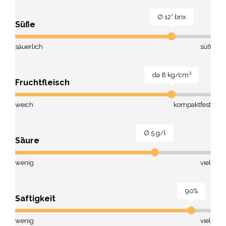
∅ 12° brix
Süße
säuerlich
süß
da 8 kg/cm³
Fruchtfleisch
weich
kompaktfest
∅ 5 g/l
Säure
wenig
viel
90%
Saftigkeit
wenig
viel