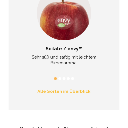
duft
Scilate / envy™
Mor
r Geschmack mit
Sehr süß und saftig mit leichtem
Frischer, kräf
hem Aroma.
Birnenaroma.
süß-säuer
Alle Sorten im Überblick