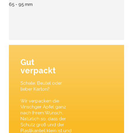
65 - 95 mm
Gut
verpackt
Schale, Beutel oder
lieber Karton?
Wir verpacken die
Vinschger Äpfel ganz
nach Ihrem Wunsch.
Natürlich so, dass der
Schutz groß und der
Plastikanteil klein ist und