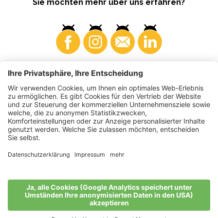
Sie möchten mehr über uns erfahren?
Konsumenten
Produzenten
©
2026
VI.P Gen. landw. Gesellschaft
MwSt-Nr. • IT00725570212
Elektronische Rechnung - Empfängercode • A4RZ960
Impressum
•
Cookie-Einstellungen
•
Datenschutz
•
Barrierefreiheitserklärung
•
Sitemap
produced by