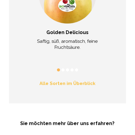
ssabel®
Golden Delicious
leisch 100%
Saftig, süß, aromatisch, feine
Saftig, süße
er, mit Beeren-
Fruchtsäure.
S
a.
Alle Sorten im Überblick
Sie möchten mehr über uns erfahren?