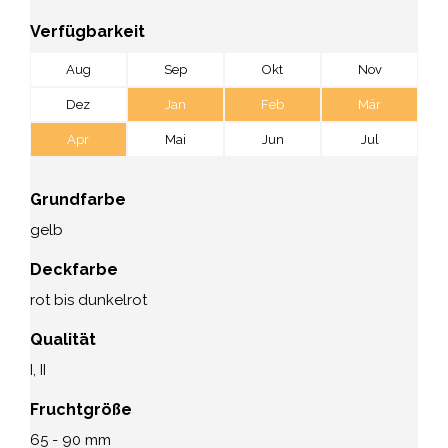
Verfügbarkeit
Aug
Sep
Okt
Nov
Dez
Jan
Feb
Mär
Apr
Mai
Jun
Jul
Grundfarbe
gelb
Deckfarbe
rot bis dunkelrot
Qualität
I, II
Fruchtgröße
65 - 90 mm