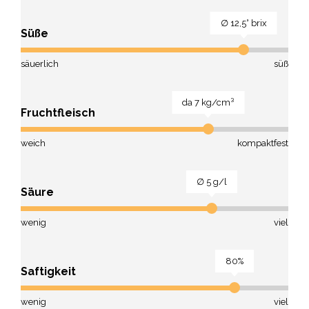
∅ 12,5° brix
Süße
säuerlich
süß
da 7 kg/cm³
Fruchtfleisch
weich
kompaktfest
∅ 5 g/l
Säure
wenig
viel
80%
Saftigkeit
wenig
viel