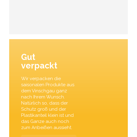
Gut
verpackt
Wir verpacken die
saisonalen Produkte aus
dem Vinschgau ganz
nach Ihrem Wunsch.
Natürlich so, dass der
Schutz groß und der
Plastikanteil klein ist und
das Ganze auch noch
zum Anbeißen aussieht.