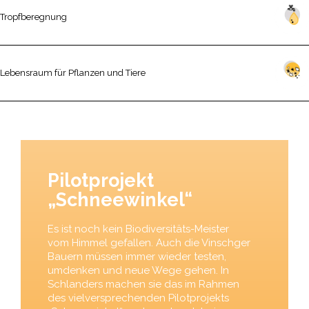
Tropfberegnung
Lebensraum für Pflanzen und Tiere
Pilotprojekt
„Schneewinkel“
Es ist noch kein Biodiversitäts-Meister
vom Himmel gefallen. Auch die Vinschger
Bauern müssen immer wieder testen,
umdenken und neue Wege gehen. In
Schlanders machen sie das im Rahmen
des vielversprechenden Pilotprojekts