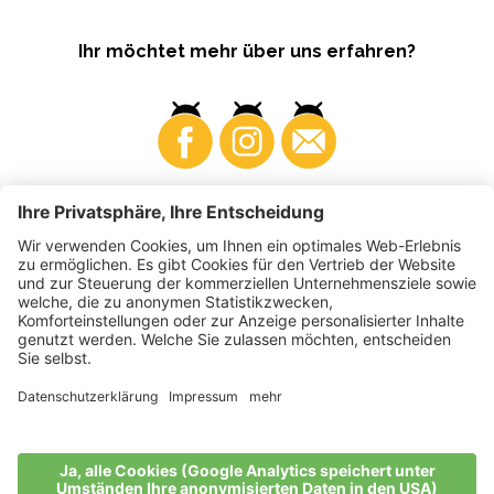
Ihr möchtet mehr über uns erfahren?
Business
Produzenten
©
2026
VI.P Gen. landw. Gesellschaft
MwSt-Nr. • IT00725570212
Elektronische Rechnung - Empfängercode • A4RZ960
Impressum
•
Cookie-Einstellungen
•
Datenschutz
•
Barrierefreiheitserklärung
•
Sitemap