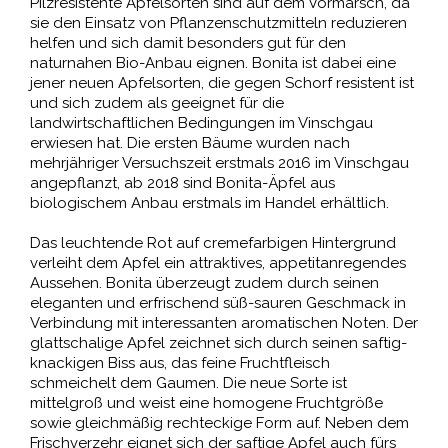
Pilzresistente Apfelsorten sind auf dem Vormarsch, da
sie den Einsatz von Pflanzenschutzmitteln reduzieren
helfen und sich damit besonders gut für den
naturnahen Bio-Anbau eignen. Bonita ist dabei eine
jener neuen Apfelsorten, die gegen Schorf resistent ist
und sich zudem als geeignet für die
landwirtschaftlichen Bedingungen im Vinschgau
erwiesen hat. Die ersten Bäume wurden nach
mehrjähriger Versuchszeit erstmals 2016 im Vinschgau
angepflanzt, ab 2018 sind Bonita-Äpfel aus
biologischem Anbau erstmals im Handel erhältlich.
Das leuchtende Rot auf cremefarbigen Hintergrund
verleiht dem Apfel ein attraktives, appetitanregendes
Aussehen. Bonita überzeugt zudem durch seinen
eleganten und erfrischend süß-sauren Geschmack in
Verbindung mit interessanten aromatischen Noten. Der
glattschalige Apfel zeichnet sich durch seinen saftig-
knackigen Biss aus, das feine Fruchtfleisch
schmeichelt dem Gaumen. Die neue Sorte ist
mittelgroß und weist eine homogene Fruchtgröße
sowie gleichmäßig rechteckige Form auf. Neben dem
Frischverzehr eignet sich der saftige Apfel auch fürs