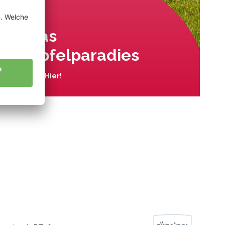
Das
Apfelparadies
Wo? Hier!