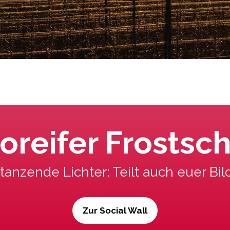
oreifer Frostsc
anzende Lichter: Teilt auch euer Bi
Zur Social Wall