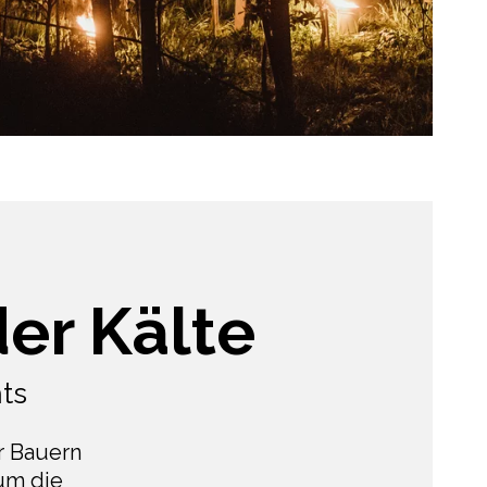
er Kälte
hts
r Bauern
 um die