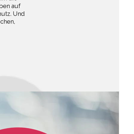
oben auf
chutz. Und
ichen,