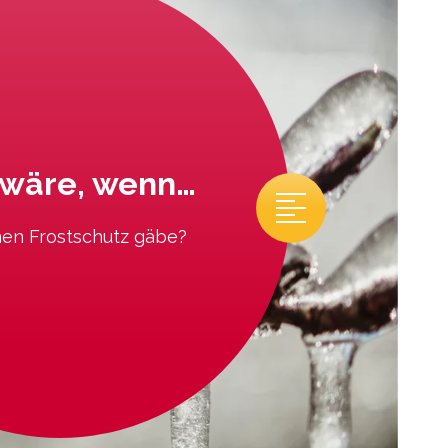
wäre, wenn…
nen Frostschutz gäbe?