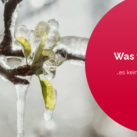
Was 
…es kei