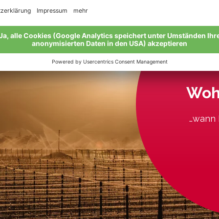
Wohe
…wann F