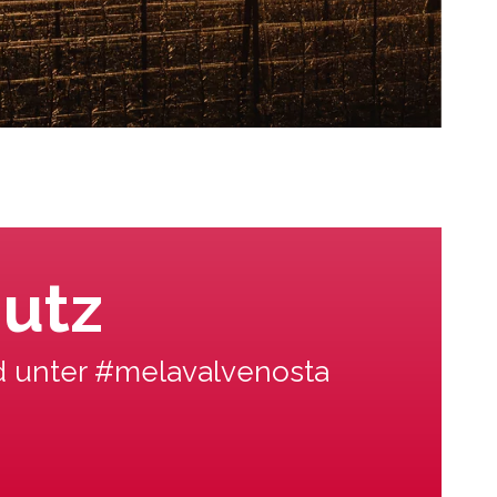
hutz
ld unter #melavalvenosta