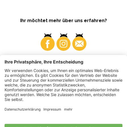
Ihr möchtet mehr über uns erfahren?
Business
Produzenten
©
2026
VI.P Gen. landw. Gesellschaft
MwSt-Nr. • IT00725570212
Elektronische Rechnung - Empfängercode • A4RZ960
Impressum
•
Cookie-Einstellungen
•
Datenschutz
•