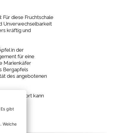
: Für diese Fruchtschale
und Unverwechselbarkeit
rs kräftig und
pfel in der
gement für eine
e Marienkäfer
es Bergapfels
ität des angebotenen
denn ab sofort kann