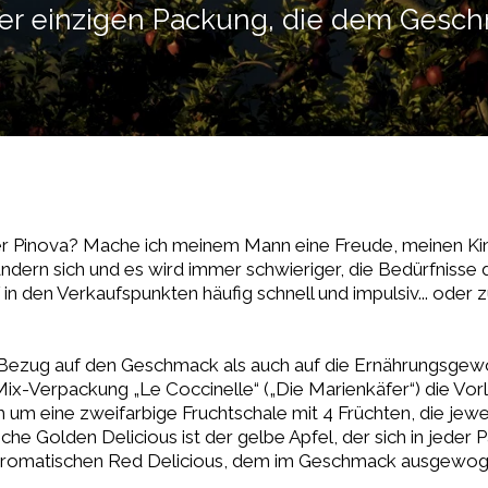
iner einzigen Packung, die dem Gesc
er Pinova? Mache ich meinem Mann eine Freude, meinen Ki
dern sich und es wird immer schwieriger, die Bedürfnisse 
in den Verkaufspunkten häufig schnell und impulsiv... oder z
 Bezug auf den Geschmack als auch auf die Ernährungsge
ix-Verpackung „Le Coccinelle“ („Die Marienkäfer“) die Vor
ch um eine zweifarbige Fruchtschale mit 4 Früchten, die jew
iche Golden Delicious ist der gelbe Apfel, der sich in jeder 
d aromatischen Red Delicious, dem im Geschmack ausgewo