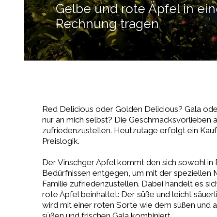
Gelbe und rote Äpfel in e
Rechnung tragen
Red Delicious oder Golden Delicious? Gala od
nur an mich selbst? Die Geschmacksvorlieben än
zufriedenzustellen. Heutzutage erfolgt ein Kauf 
Preislogik.
Der Vinschger Apfel kommt den sich sowohl in
Bedürfnissen entgegen, um mit der speziellen M
Familie zufriedenzustellen. Dabei handelt es si
rote Äpfel beinhaltet: Der süße und leicht säuerl
wird mit einer roten Sorte wie dem süßen un
süßen und frischen Gala kombiniert.