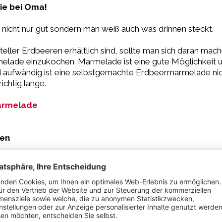
ie bei Oma!
cht nur gut sondern man weiß auch was drinnen steckt.
ller Erdbeeren erhältlich sind, sollte man sich daran mac
melade einzukochen. Marmelade ist eine gute Möglichke
 aufwändig ist eine selbstgemachte Erdbeermarmelade nicht
ichtig lange.
armelade
ken
mmen deine selbst eingekochten Marmeladen ganz groß raus
aß, die Marmelade schmeckt super und es ist die perfekte 
eibt nach dem Einkochen lange haltbar und zaubert auch i
kstisch.