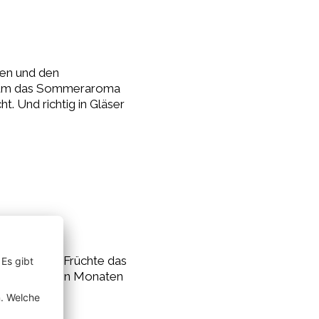
hen und den
it um das Sommeraroma
. Und richtig in Gläser
.
Art, lokale Früchte das
n den kälteren Monaten