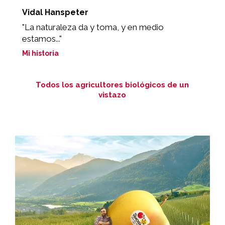
Vidal Hanspeter
F
"La naturaleza da y toma, y en medio
"
estamos..."
p
Mi historia
Mi
Todos los agricultores biológicos de un
vistazo