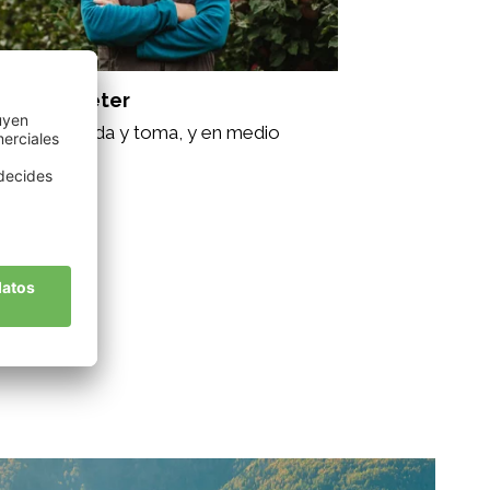
dal Hanspeter
 naturaleza da y toma, y en medio
amos..."
historia