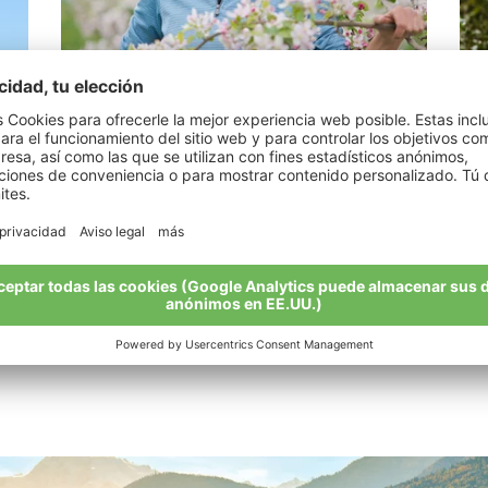
Fent Anna
Vi
"La idea de pasar al biológico nació en los
"La
pupitres de la escuela."
est
Mi historia
Mi 
Todos los agricultores biológicos de un vistazo