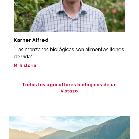
Karner Alfred
W
ue
"Las manzanas biológicas son alimentos llenos
„
de vida."
Mi
Mi historia
Todos los agricultores biológicos de un
vistazo