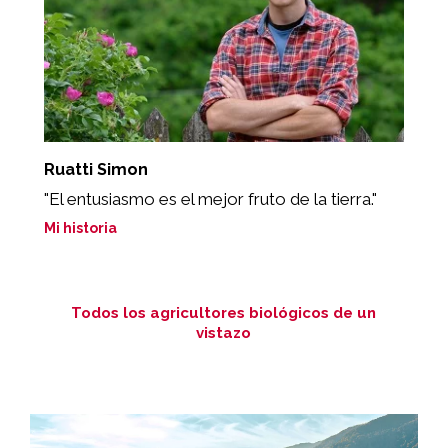
Ruatti Simon
S
"El entusiasmo es el mejor fruto de la tierra."
"
a
Mi historia
Mi
Todos los agricultores biológicos de un
vistazo