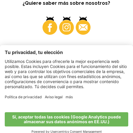
¿Quiere saber más sobre nosotros?
Business
©
2026
VI.P coop. soc. agricola
N. IVA. • IT00725570212
Impressum
•
Configuración de cookies
•
Privacy
•
Accessibility
Statement
•
Sitemap
produced by