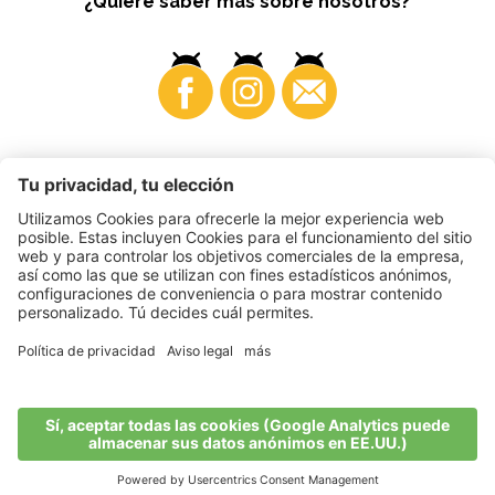
¿Quiere saber más sobre nosotros?
Business
©
2026
VI.P coop. soc. agricola
N. IVA. • IT00725570212
Impressum
•
Configuración de cookies
•
Privacy
•
Accessibility
Statement
•
Sitemap
produced by