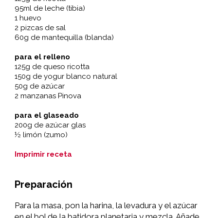
95ml de leche (tibia)
1 huevo
2 pizcas de sal
60g de mantequilla (blanda)
para el relleno
125g de queso ricotta
150g de yogur blanco natural
50g de azúcar
2 manzanas Pinova
para el glaseado
200g de azúcar glas
½ limón (zumo)
Imprimir receta
Preparación
Para la masa, pon la harina, la levadura y el azúcar
en el bol de la batidora planetaria y mezcla. Añade