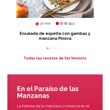
30 min.
fácil
rada
Ensalada de espelta con gambas y
manzana Pinova
Todas las recetas de Val Venosta
En el Paraíso de las
Manzanas
La historia de la manzana comienza en el