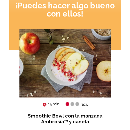
¡Puedes hacer algo bueno
con ellos!
15 min.
fácil
a
Smoothie Bowl con la manzana
Ambrosia™ y canela