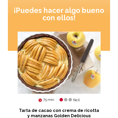
¡Puedes hacer algo bueno
con ellos!
75 min.
fácil
a,
Tarta de cacao con crema de ricotta
Pa
y manzanas Golden Delicious