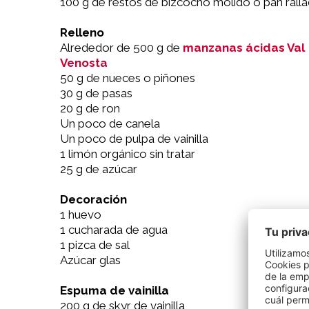
100 g de restos de bizcocho molido o pan rall
Relleno
Alrededor de 500 g de
manzanas ácidas Val
Venosta
50 g de nueces o piñones
30 g de pasas
20 g de ron
Un poco de canela
Un poco de pulpa de vainilla
1 limón orgánico sin tratar
25 g de azúcar
Decoración
1 huevo
1 cucharada de agua
1 pizca de sal
Azúcar glas
Espuma de vainilla
200 g de skyr de vainilla