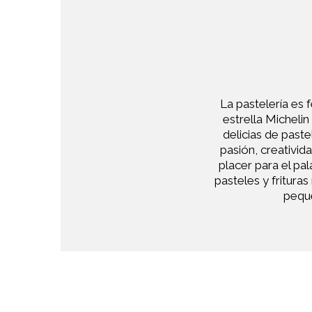
La pastelería es 
estrella Micheli
delicias de paste
pasión, creativid
placer para el pa
pasteles y frituras
peque