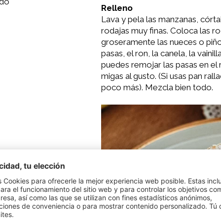
ado
Relleno
Lava y pela las manzanas, córtal
rodajas muy finas. Coloca las r
groseramente las nueces o piño
pasas, el ron, la canela, la vainill
puedes remojar las pasas en el r
migas al gusto. (Si usas pan ral
poco más). Mezcla bien todo.