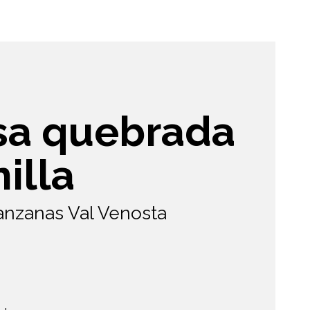
sa quebrada
illa
anzanas Val Venosta