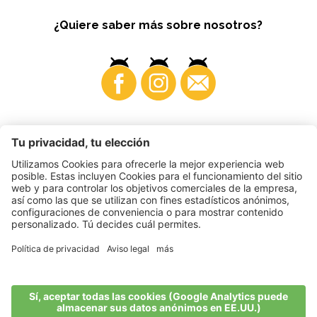
¿Quiere saber más sobre nosotros?
Business
©
2026
VI.P coop. soc. agricola
N. IVA. • IT00725570212
Impressum
•
Configuración de cookies
•
Privacy
•
Accessibility
Statement
•
Sitemap
produced by