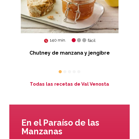
140 min.
fácil
otti
Chutney de manzana y jengibre
Sus
Todas las recetas de Val Venosta
En el Paraíso de las
Manzanas