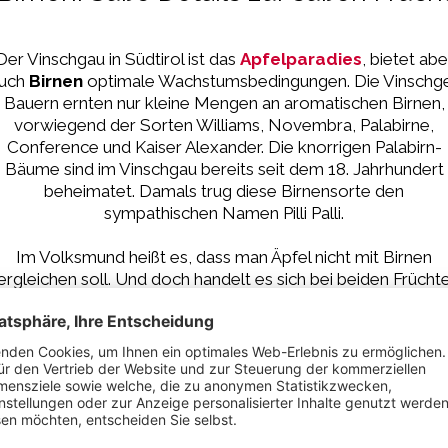
Der Vinschgau in Südtirol ist das
Apfelparadies
, bietet abe
uch
Birnen
optimale Wachstumsbedingungen. Die Vinschg
Bauern ernten nur kleine Mengen an aromatischen Birnen,
vorwiegend der Sorten Williams, Novembra, Palabirne,
Conference und Kaiser Alexander. Die knorrigen Palabirn-
Bäume sind im Vinschgau bereits seit dem 18. Jahrhundert
beheimatet. Damals trug diese Birnensorte den
sympathischen Namen Pilli Palli.
Im Volksmund heißt es, dass man Äpfel nicht mit Birnen
ergleichen soll. Und doch handelt es sich bei beiden Frücht
um Kernobst, das zur Familie der Rosengewächse gehört.
irnen sind reich an Vitaminen, Ballaststoffen, Kalium, Kalzi
und dem Mineralstoff Bor. Da die Frucht wenig Fruchtsäure
enthält, ist sie leicht verdaulich und sehr bekömmlich.
Birnen
lassen sich vielfältig genießen. Das Kernobst lässt si
oh essen, zu Saft, Marmelade oder Trockenobst verarbeit