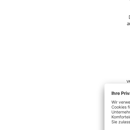
a
v
B
r