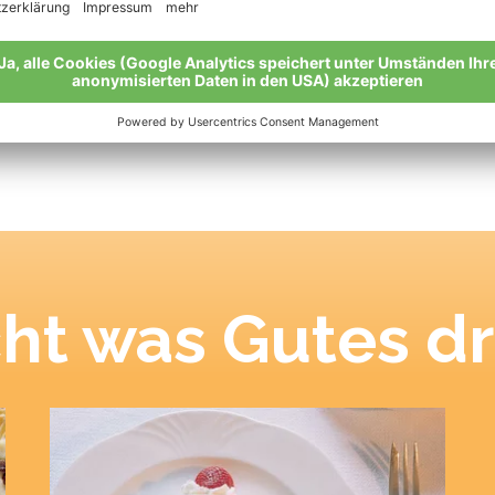
oder als leckere Zutat für Gerichte verwenden. Nicht nur in
Südtirol dient die Williams-Birne auch zur Herstellung von
Obstbränden.
ht was Gutes dr