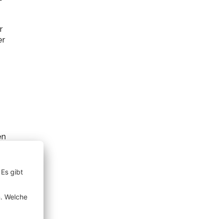
r
er
en
um
ch
en