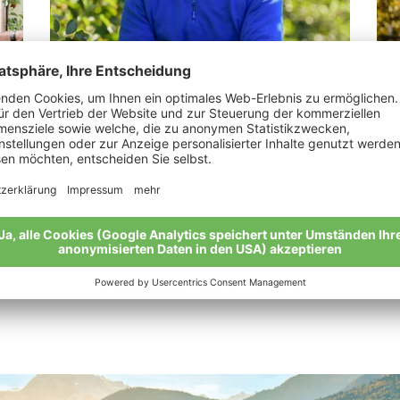
LesinaDebiasi Martin
Na
en“
„Von Gutem kommt Gutes: Bio ist eine
„Da
ganzheitliche Philosophie.“
Mei
Meine Geschichte
Alle Bio-Bauern im Überblick