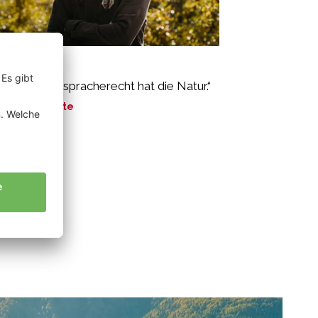
gl Florian
s große Mitspracherecht hat die Natur.“
ne Geschichte