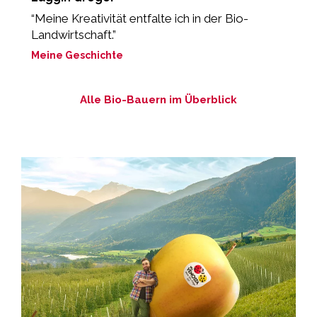
“Meine Kreativität entfalte ich in der Bio-
„
Landwirtschaft.”
g
Meine Geschichte
M
Alle Bio-Bauern im Überblick