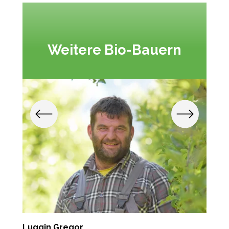
Weitere Bio-Bauern
Luggin Gregor
L