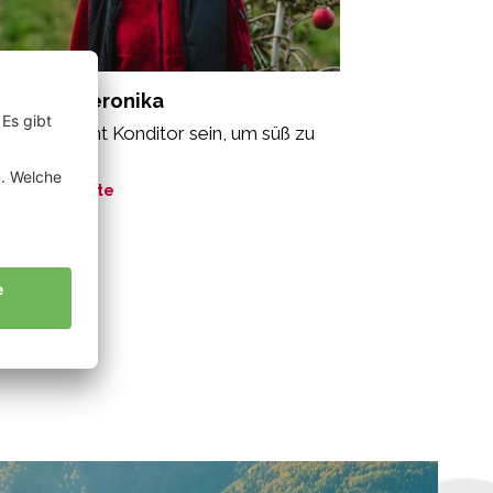
ppeiner Veronika
n muss nicht Konditor sein, um süß zu
en.“
ne Geschichte