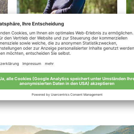
Klammsteiner Petra
Ta
„Was man langsam beobachten kann, kann
„Ma
man auch verstehen lernen.“
leb
Meine Geschichte
Mei
Alle Bio-Bauern im Überblick