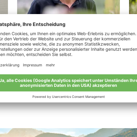
Pinzger Martin
Ma
e!“
“Die Äpfel. Ein Naturtalent.”
„We
meh
Meine Geschichte
Mei
Alle Bio-Bauern im Überblick