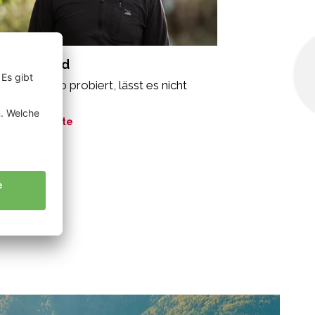
ir Bernhard
r einmal Bio probiert, lässt es nicht
r los.“
ne Geschichte