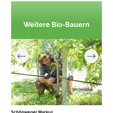
Weitere Bio-Bauern
Schönweger Markus
A