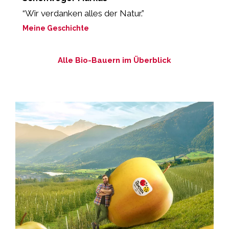
“Wir verdanken alles der Natur.”
„
Meine Geschichte
M
Alle Bio-Bauern im Überblick