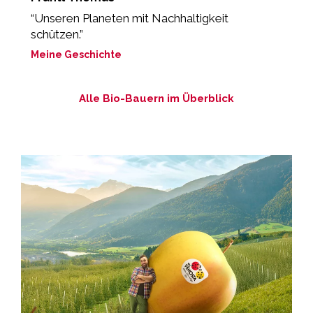
“Unseren Planeten mit Nachhaltigkeit
„
schützen.”
M
Meine Geschichte
Alle Bio-Bauern im Überblick