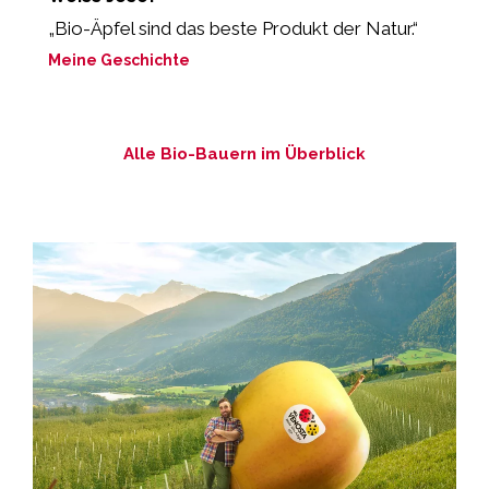
„Bio-Äpfel sind das beste Produkt der Natur.“
„
Meine Geschichte
M
Alle Bio-Bauern im Überblick