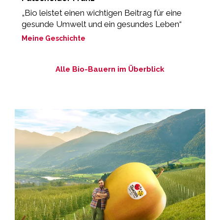
„Bio leistet einen wichtigen Beitrag für eine
„
gesunde Umwelt und ein gesundes Leben“
M
Meine Geschichte
Alle Bio-Bauern im Überblick