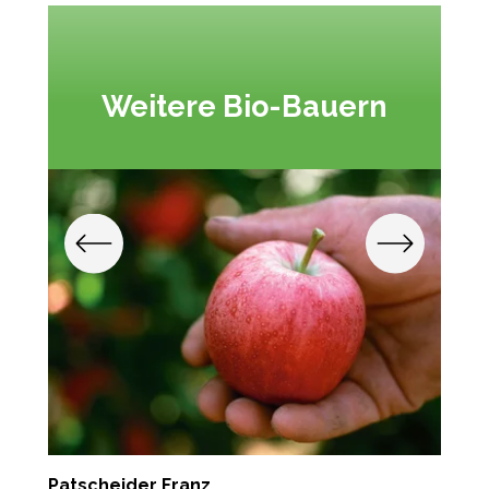
Weitere Bio-Bauern
Patscheider Franz
F