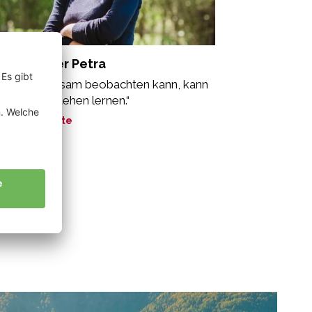
ammsteiner Petra
s man langsam beobachten kann, kann
 auch verstehen lernen.“
ne Geschichte