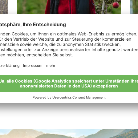
Tappeiner Veronika
Kl
„Man muss nicht Konditor sein, um süß zu
„Wa
leben.“
man
Meine Geschichte
Mei
Alle Bio-Bauern im Überblick