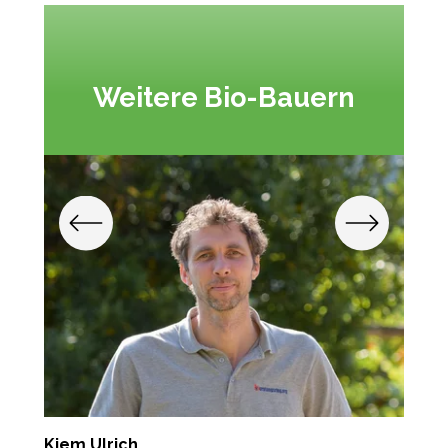
Weitere Bio-Bauern
Kiem Ulrich
G