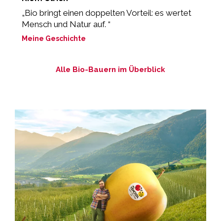
„Bio bringt einen doppelten Vorteil: es wertet
„
Mensch und Natur auf. “
M
Meine Geschichte
Alle Bio-Bauern im Überblick