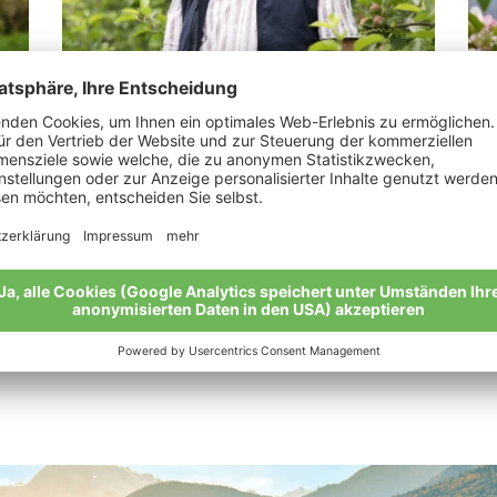
Sonnenburger Josef
Ta
“Mein Herz schlägt für die biologische
“Ei
Landwirtschaft.”
Mei
Meine Geschichte
Alle Bio-Bauern im Überblick