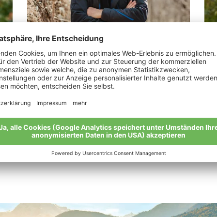
Thomann Martin
Ko
“
„Bio ist ein intensives Arbeiten mit der
„Ei
Natur.“
von
Meine Geschichte
Mei
Alle Bio-Bauern im Überblick