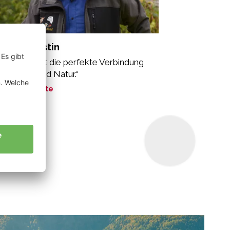
bler Augustin
n Bioapfel ist die perfekte Verbindung
 Mensch und Natur.“
ne Geschichte