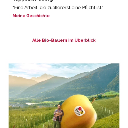
“Eine Arbeit, die zuallererst eine Pflicht ist.“
“
L
Meine Geschichte
M
Alle Bio-Bauern im Überblick