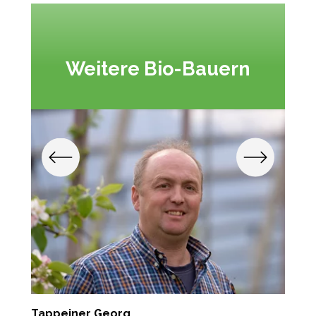
Weitere Bio-Bauern
Tappeiner Georg
S