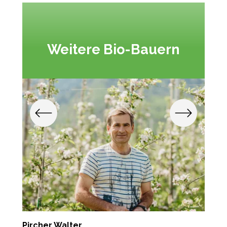
Weitere Bio-Bauern
Pircher Walter
T