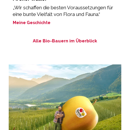
„Wir schaffen die besten Voraussetzungen für
“
eine bunte Vielfalt von Flora und Fauna.“
M
Meine Geschichte
Alle Bio-Bauern im Überblick