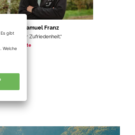
nnewein Samuel Franz
s Gefühl der Zufriedenheit.“
ne Geschichte