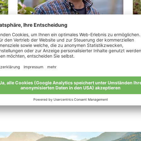
Tappeiner Georg
Je
“Eine Arbeit, die zuallererst eine Pflicht ist.“
„Da
Meine Geschichte
Mei
Alle Bio-Bauern im Überblick