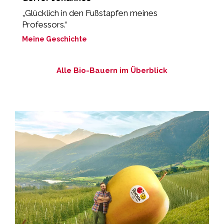
„Glücklich in den Fußstapfen meines
„
Professors.“
M
Meine Geschichte
Alle Bio-Bauern im Überblick