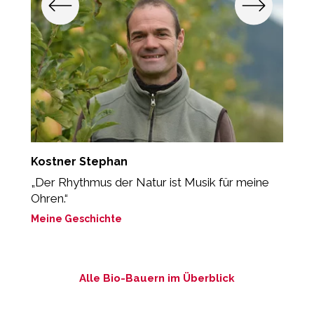
Kostner Stephan
E
„Der Rhythmus der Natur ist Musik für meine
„
Ohren.“
P
ri
Meine Geschichte
M
Alle Bio-Bauern im Überblick