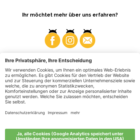
Ihr möchtet mehr über uns erfahren?
Business
Produzenten
©
2026
VI.P Gen. landw. Gesellschaft
MwSt-Nr. • IT00725570212
Elektronische Rechnung - Empfängercode • A4RZ960
Impressum
•
Cookie-Einstellungen
•
Datenschutz
•
Barrierefreiheitserklärung
•
Sitemap