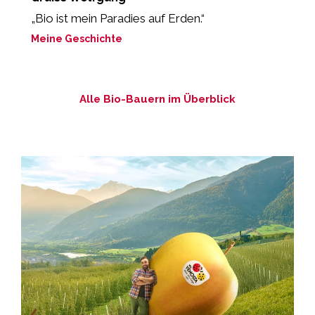
„Bio ist mein Paradies auf Erden.“
„
l
Meine Geschichte
M
Alle Bio-Bauern im Überblick