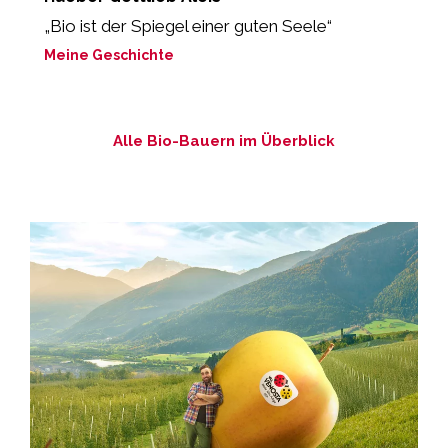
„Bio ist der Spiegel einer guten Seele“
“
z
Meine Geschichte
M
Alle Bio-Bauern im Überblick