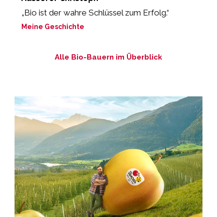
„Bio ist der wahre Schlüssel zum Erfolg.“
“
Meine Geschichte
M
Alle Bio-Bauern im Überblick