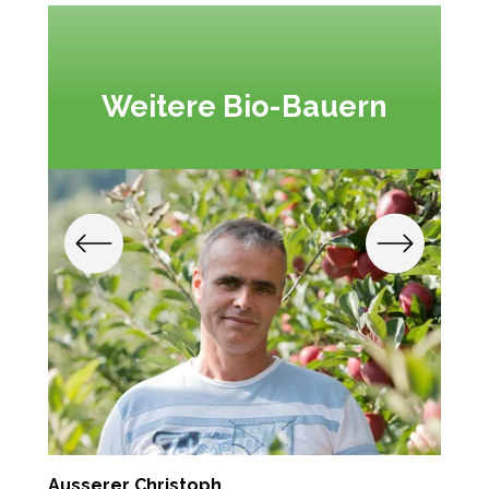
Weitere Bio-Bauern
Ausserer Christoph
S