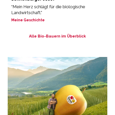
“Mein Herz schlägt für die biologische
„
Landwirtschaft.”
M
Meine Geschichte
Alle Bio-Bauern im Überblick