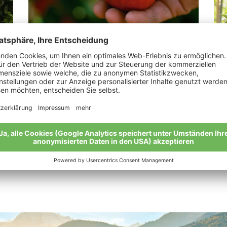
Patscheider Franz
Ge
„Bio leistet einen wichtigen Beitrag für eine
„Un
gesunde Umwelt und ein gesundes Leben“
bio
Meine Geschichte
Mei
Alle Bio-Bauern im Überblick