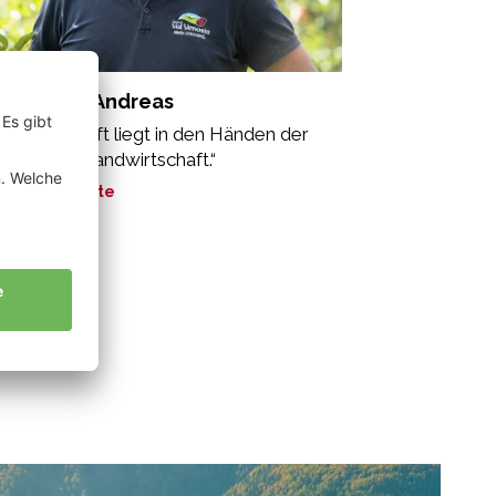
massmer Andreas
sere Zukunft liegt in den Händen der
logischen Landwirtschaft.“
ne Geschichte