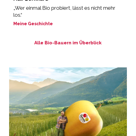
„Wer einmal Bio probiert, lässt es nicht mehr
„
los.“
M
Meine Geschichte
Alle Bio-Bauern im Überblick