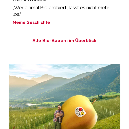
„Wer einmal Bio probiert, lässt es nicht mehr
„
los.“
M
Meine Geschichte
Alle Bio-Bauern im Überblick