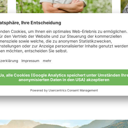
Rechenmacher Stephan
Te
„Musik liegt in der Luft und ein ganz
“Bi
besonderer Apfelduft.“
Mei
Meine Geschichte
Alle Bio-Bauern im Überblick