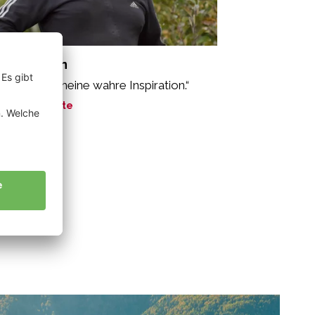
lser Roman
oäpfel sind meine wahre Inspiration.“
ne Geschichte