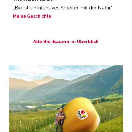
„Bio ist ein intensives Arbeiten mit der Natur.“
„
Meine Geschichte
M
Alle Bio-Bauern im Überblick