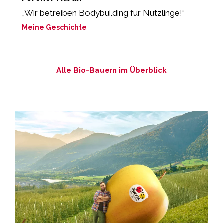
„Wir betreiben Bodybuilding für Nützlinge!“
„
lo
Meine Geschichte
M
Alle Bio-Bauern im Überblick